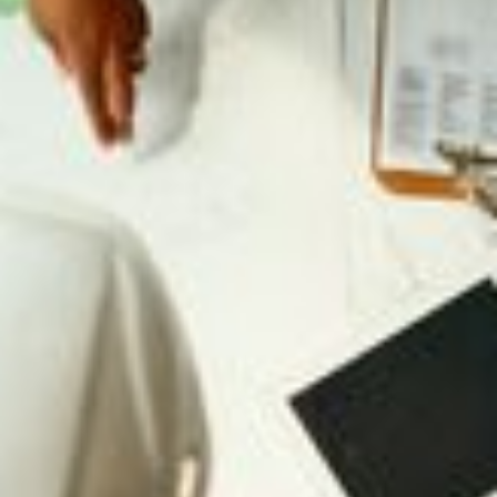
Mit einer Stammbelegschaft von 18 Mitarbeitenden, eigenem
Maschinen- und Gerätepark sind wir in der Stadt Versmold
und im größeren Umkreis mit unserer breit gefächerten
Erfahrung gerne für Sie da.
Zu unseren langjährigen Kunden zählen wir private,
gewerbliche und öffentliche Bauherren,
Architekten und Wohnungsbaugesellschaften.
Nehmen Sie mit uns Kontakt auf