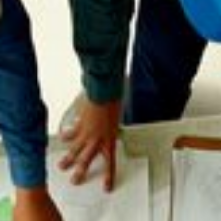
UNTERNEHMEN
Die Firma H. Bau-Team GmbH ist ein Handwerksbetrieb mit
über 45 Jahren Erfahrung.
Das Baugeschäft wurde 1977 von Helmut Rehse gegründet
und von 1988 bis 2011 von Fritz-Dieter Hawes geführt. Seit
2012 führt Volker Schlichthaber das Unternehmen.